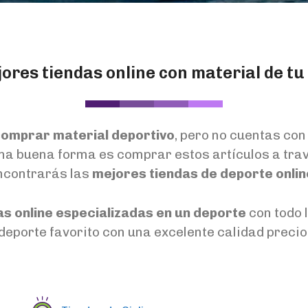
res tiendas online con material de tu
omprar material deportivo
, pero no cuentas con
na buena forma es comprar estos artículos a travé
ncontrarás las
mejores tiendas de deporte onlin
as online especializadas en un deporte
con todo 
deporte favorito con una excelente calidad precio