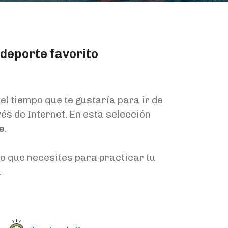
 deporte favorito
 el tiempo que te gustaría para ir de
s de Internet. En esta selección
e
.
lo que necesites para practicar tu
.