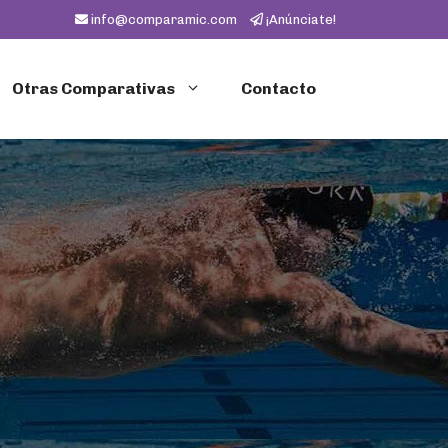
info@comparamic.com
¡Anúnciate!
Otras Comparativas
Contacto