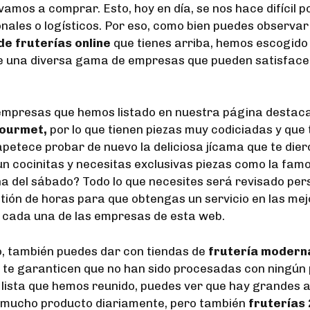
amos a comprar. Esto, hoy en día, se nos hace difícil p
onales o logísticos. Por eso, como bien puedes observar
de fruterías online
que tienes arriba, hemos escogido
 una diversa gama de empresas que pueden satisfac
empresas que hemos listado en nuestra página destac
gourmet,
por lo que tienen piezas muy codiciadas y que
petece probar de nuevo la deliciosa jícama que te diero
n cocinitas y necesitas exclusivas piezas como la fam
na del sábado? Todo lo que necesites será revisado pe
tión de horas para que obtengas un servicio en las me
 cada una de las empresas de esta web.
o, también puedes dar con tiendas de
frutería modern
 te garanticen que no han sido procesadas con ningún
a lista que hemos reunido, puedes ver que hay grandes
 mucho producto diariamente, pero también
fruterías