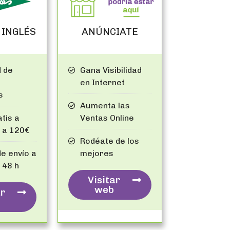
ANÚNCIATE
 INGLÉS
Gana Visibilidad
 de
en Internet
s
Aumenta las
Ventas Online
tis a
 a 120€
Rodéate de los
mejores
e envío a
 48 h
Visitar
web
ar