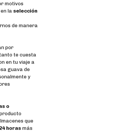
or motivos
 en la
selección
ernos de manera
an por
 tanto te cuesta
n en tu viaje a
osa guava de
rsonalmente y
jores
as o
 producto
 almacenes que
 24 horas
más