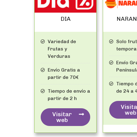
DIA
NARAN
Variedad de
Solo fru
Frutas y
tempora
Verduras
Envío Gra
Envío Gratis a
Penínsul
partir de 70€
Tiempo d
Tiempo de envío a
de 24 a 
partir de 2 h
Visit
web
Visitar
web