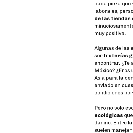
cada pieza que v
laborales, pers
de las tiendas 
minuciosamente
muy positiva.
Algunas de las 
ser
fruterías 
encontrar. ¿Te a
México? ¿Eres u
Asia para la ce
enviado en cues
condiciones por
Pero no solo es
ecológicas
que
dañino. Entre l
suelen manejar