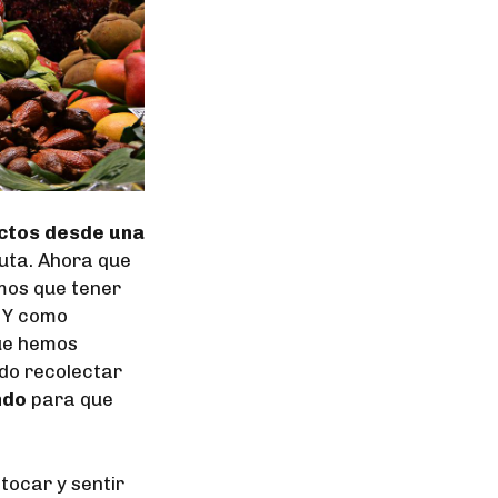
ctos desde una
ruta. Ahora que
mos que tener
. Y como
ue hemos
ido recolectar
ndo
para que
tocar y sentir