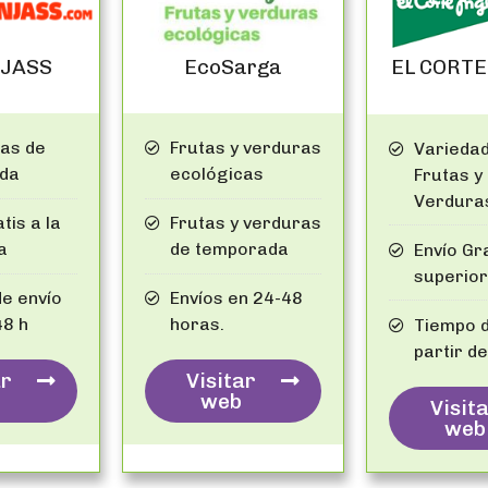
JASS
EcoSarga
EL CORTE
tas de
Frutas y verduras
Variedad
da
ecológicas
Frutas y
Verdura
tis a la
Frutas y verduras
a
de temporada
Envío Gra
superior
e envío
Envíos en 24-48
48 h
horas.
Tiempo d
partir de
ar
Visitar
web
Visit
web